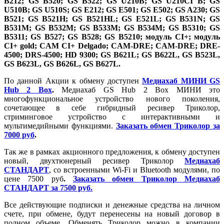
B212; GS B520; GS B522; GS U210B; GS U210CI B; GS
U510B; GS U510S; GS E212; GS E501; GS E502; GS A230; GS
B521; GS B521H; GS B521HL; GS E521L; GS B531N; GS
B531M; GS B532M; GS B533M; GS B534M; GS B5310; GS
B5311; GS B527; GS B528; GS B5210; модуль CI+; модуль
CI+ gold; CAM CI+ Delgado; CAM-DRE; CAM-DRE; DRE-
4500; DRS-4500; HD 9300; GS B621L; GS B622L, GS B523L,
GS B623L, GS B626L, GS B627L.
По данной Акции к обмену доступен
Медиахаб МИНИ GS
Hub 2 Box
.
Медиахаб GS Hub 2 Box МИНИ это
многофункциональное устройство нового поколения,
сочетающее в себе гибридный ресивер Триколор,
стриминговое устройство с интерактивными и
мультимедийными функциями.
Заказать обмен Триколор за
7000 руб
.
Так же в рамках акционного предложения, к обмену доступен
новый, двухтюнерный ресивер Триколор
Медиахаб
СТАНДАРТ
, со встроенными Wi-Fi и Bluetooth модулями, по
цене 7500 руб
.
Заказать обмен Триколор Медиахаб
СТАНДАРТ за 7500 руб.
Все действующие подписки и денежные средства на личном
счете, при обмене, будут перенесены на новый договор в
полном объеме. Обменять Триколор можно в компании