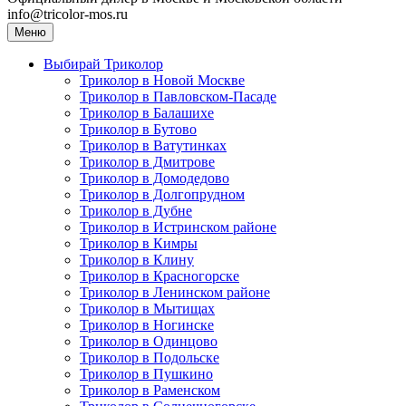
info@tricolor-mos.ru
Меню
Выбирай Триколор
Триколор в Новой Москве
Триколор в Павловском-Пасаде
Триколор в Балашихе
Триколор в Бутово
Триколор в Ватутинках
Триколор в Дмитрове
Триколор в Домодедово
Триколор в Долгопрудном
Триколор в Дубне
Триколор в Истринском районе
Триколор в Кимры
Триколор в Клину
Триколор в Красногорске
Триколор в Ленинском районе
Триколор в Мытищах
Триколор в Ногинске
Триколор в Одинцово
Триколор в Подольске
Триколор в Пушкино
Триколор в Раменском