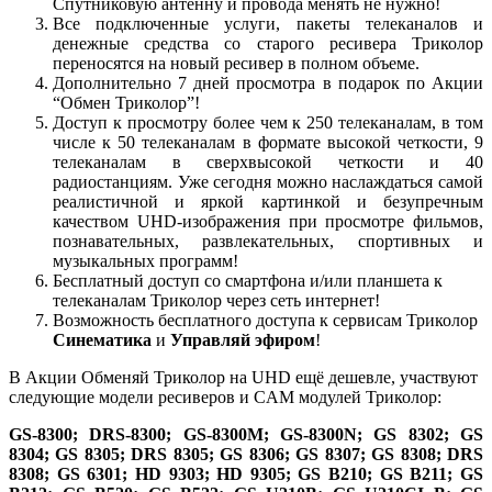
Спутниковую антенну и провода менять не нужно!
Все подключенные услуги, пакеты телеканалов и
денежные средства со старого ресивера Триколор
переносятся на новый ресивер в полном объеме.
Дополнительно 7 дней просмотра в подарок по Акции
“Обмен Триколор”!
Доступ к просмотру более чем к 250 телеканалам, в том
числе к 50 телеканалам в формате высокой четкости, 9
телеканалам в сверхвысокой четкости и 40
радиостанциям. Уже сегодня можно наслаждаться самой
реалистичной и яркой картинкой и безупречным
качеством UHD-изображения при просмотре фильмов,
познавательных, развлекательных, спортивных и
музыкальных программ!
Бесплатный доступ со смартфона и/или планшета к
телеканалам Триколор через сеть интернет!
Возможность бесплатного доступа к сервисам Триколор
Синематика
и
Управляй эфиром
!
В Акции Обменяй Триколор на UHD ещё дешевле, участвуют
следующие модели ресиверов и CAM модулей Триколор:
GS-8300; DRS-8300; GS-8300M; GS-8300N; GS 8302; GS
8304; GS 8305; DRS 8305; GS 8306; GS 8307; GS 8308; DRS
8308; GS 6301; HD 9303; HD 9305; GS B210; GS B211; GS