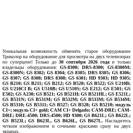
Уникальная возможность обменять старое оборудование
Триколор на оборудование для просмотра на двух телевизорах
по суперцене! Только до
30 сентября 2026 года
и только
владельцы оборудования:
GS-8300; DRS-8300; GS-8300M;
GS-8300N; GS 8302; GS 8304; GS 8305; DRS 8305; GS 8306;
GS 8307; GS 8308; DRS 8308; GS 6301; HD 9303; HD 9305;
GS B210; GS B211; GS B212; GS B520; GS B522; GS U210B;
GS U210CI B; GS U510B; GS U510S; GS E212; GS E501; GS
E502; GS A230; GS B521; GS B521H; GS B521HL; GS E521L;
GS B531N; GS B531M; GS B532M; GS B533M; GS B534M;
GS B5310; GS B5311; GS B527; GS B528; GS B5210; модуль
CI+; модуль CI+ gold; CAM CI+ Delgado; CAM-DRE; CAM-
DRE; DRE-4500; DRS-4500; HD 9300; GS B621L; GS B622L;
GS B523L; GS B623L, GS B626L, GS B627L.
Насладитесь
четким изображением и сочными красками сразу на двух
экранах.