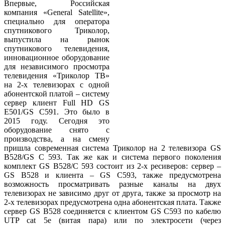
Впервые, Российская
компания «General Satellite»,
специально для оператора
спутникового Триколор,
выпустила на рынок
спутникового телевидения,
инновационное оборудование
для независимого просмотра
телевидения «Триколор ТВ»
на 2-х телевизорах с одной
абонентской платой – систему
сервер клиент Full HD GS
E501/GS C591. Это было в
2015 году. Сегодня это
оборудование снято с
производства, а на смену
пришла современная система Триколор на 2 телевизора GS
B528/GS C 593. Так же как и система первого поколения
комплект GS B528/C 593 состоит из 2-х ресиверов: сервер –
GS B528 и клиента – GS C593, также предусмотрена
возможность просматривать разные каналы на двух
телевизорах не зависимо друг от друга, также за просмотр на
2-х телевизорах предусмотрена одна абонентская плата. Также
сервер GS B528 соединяется с клиентом GS C593 по кабелю
UTP cat 5e (витая пара) или по электросети (через