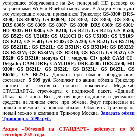
устаревшее оборудование на 2-х тюнерный HD ресивер со
встроенными Wi-Fi и Bluetooth модулями. В Акции участвуют
все устаревшие модели приемников Триколор:
GS-8300; DRS-
8300; GS-8300M; GS-8300N; GS 8302; GS 8304; GS 8305;
DRS 8305; GS 8306; GS 8307; GS 8308; DRS 8308; GS 6301;
HD 9303; HD 9305; GS B210; GS B211; GS B212; GS B520;
GS B522; GS U210B; GS U210CI B; GS U510B; GS U510S;
GS E212; GS E501; GS E502; GS A230; GS B521; GS B521H;
GS B521HL; GS E521L; GS B531N; GS B531M; GS B532M;
GS B533M; GS B534M; GS B5310; GS B5311; GS B527; GS
B528; GS B5210; модуль CI+; модуль CI+ gold; CAM CI+
Delgado; CAM-DRE; CAM-DRE; DRE-4500; DRS-4500; HD
9300; GS B621L; GS B622L; GS B523L; GS B623L, GS
B626L, GS B627L.
Доплата при обмене оборудования
составляет
5 999 руб.
Комплект по акции обмена Триколор
состоит из ресивера нового поколения
Медиахаб
СТАНДАРТ-2
, стреч-карты с подпиской пакета «Единый
Ultra» на 7 дней. Все действующие подписки и денежные
средства на личном счете, при обмене, будут перенесены на
новый приемник в полном объеме. Обменять Триколор на
новый можно в компании Триколор Москва.
Заказать обмен
Триколор за 5999 руб.
Акция «Обменяй на СТАНДАРТ» действует по
30
сентября
2026
года.