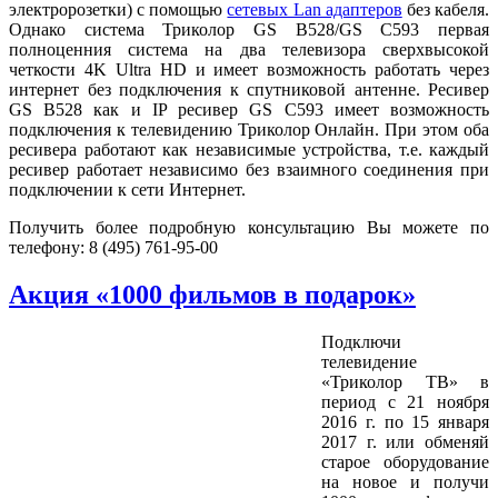
электророзетки) с помощью
сетевых Lan адаптеров
без кабеля.
Однако система Триколор GS B528/GS C593 первая
полноценния система на два телевизора сверхвысокой
четкости 4K Ultra HD и имеет возможность работать через
интернет без подключения к спутниковой антенне. Ресивер
GS B528 как и IP ресивер GS C593 имеет возможность
подключения к телевидению Триколор Онлайн. При этом оба
ресивера работают как независимые устройства, т.е. каждый
ресивер работает независимо без взаимного соединения при
подключении к сети Интернет.
Получить более подробную консультацию Вы можете по
телефону: 8 (495) 761-95-00
Акция «1000 фильмов в подарок»
Подключи
телевидение
«Триколор ТВ» в
период с 21 ноября
2016 г. по 15 января
2017 г. или обменяй
старое оборудование
на новое и получи