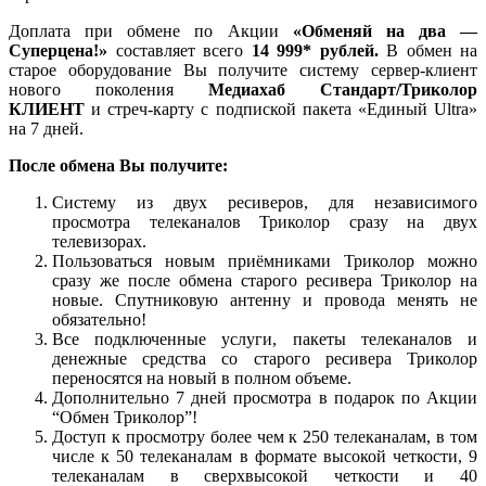
Доплата при обмене по Акции
«Обменяй на два —
Суперцена!»
составляет всего
14 999* рублей.
В обмен на
старое оборудование Вы получите систему сервер-клиент
нового поколения
Медиахаб Стандарт/Триколор
КЛИЕНТ
и стреч-карту с подпиской пакета «Единый Ultra»
на 7 дней.
После обмена Вы получите:
Систему из двух ресиверов, для независимого
просмотра телеканалов Триколор сразу на двух
телевизорах.
Пользоваться новым приёмниками Триколор можно
сразу же после обмена старого ресивера Триколор на
новые. Спутниковую антенну и провода менять не
обязательно!
Все подключенные услуги, пакеты телеканалов и
денежные средства со старого ресивера Триколор
переносятся на новый в полном объеме.
Дополнительно 7 дней просмотра в подарок по Акции
“Обмен Триколор”!
Доступ к просмотру более чем к 250 телеканалам, в том
числе к 50 телеканалам в формате высокой четкости, 9
телеканалам в сверхвысокой четкости и 40