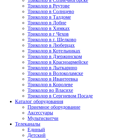
Триколор в Солнечногорске
Триколор в Реутове
Триколор в Солнцево
Триколор в Талдоме
Триколор в Лобне
Триколор в Химках
Триколор в г Чехов
Триколор в г. Щелково
Триколор в Люберцах
Триколор в Котельниках
Триколор в Дзержинском
Триколор в Красноармейске
Триколор в Лыткарино
Триколор в Волоколамске
Триколор в Ивантеевка
Триколор в Королеве
Триколор во Власихе
Триколор в Сергиевом Посаде
Каталог оборудования
Приемное оборудование
Аксессуары
Мультисвитчи
Телеканалы
Единый
Детский