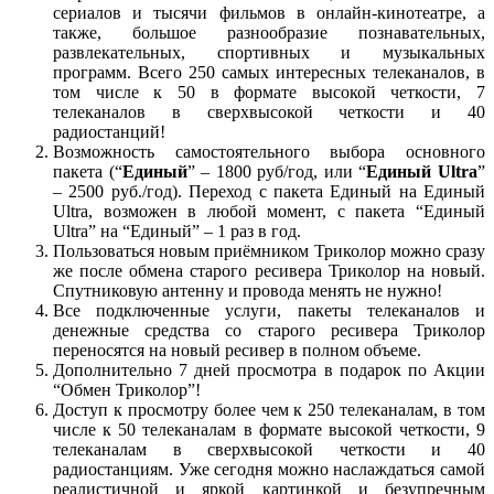
сериалов и тысячи фильмов в онлайн-кинотеатре, а
также, большое разнообразие
познавательных,
развлекательных, спортивных и музыкальных
программ
. Всего
250 самых интересных телеканалов, в
том числе к 50 в формате высокой четкости, 7
телеканалов в сверхвысокой четкости и 40
радиостанций!
Возможность самостоятельного выбора основного
пакета (“
Единый
” – 1800 руб/год, или “
Единый Ultra
”
– 2500 руб./год). Переход с пакета Единый на Единый
Ultra, возможен в любой момент, с пакета “Единый
Ultra” на “Единый” – 1 раз в год.
Пользоваться новым приёмником Триколор можно сразу
же после обмена старого ресивера Триколор на новый.
Спутниковую антенну и провода менять не нужно!
Все подключенные услуги, пакеты телеканалов и
денежные средства со старого ресивера Триколор
переносятся на новый ресивер в полном объеме.
Дополнительно 7 дней просмотра в подарок по Акции
“Обмен Триколор”!
Доступ к просмотру более чем к 250 телеканалам, в том
числе к 50 телеканалам в формате высокой четкости, 9
телеканалам в сверхвысокой четкости и 40
радиостанциям. Уже сегодня можно наслаждаться самой
реалистичной и яркой картинкой и безупречным