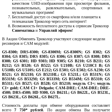
качеством UHD-изображения при просмотре фильмов,
познавательных, развлекательных, спортивных и
музыкальных программ!
Бесплатный доступ со смартфона и/или планшета к
телеканалам Триколор через сеть интернет!
Возможность бесплатного доступа к сервисам Триколор
Синематика
и
Управляй эфиром
!
В Акции Обменять Триколор участвуют следующие модели
ресиверов и CAM модулей:
GS-8300; DRS-8300; GS-8300M; GS-8300N; GS 8302; GS
8304; GS 8305; DRS 8305; GS 8306; GS 8307; GS 8308; DRS
8308; GS 6301; HD 9303; HD 9305; GS B210; GS B211; GS
B212; GS B520; GS B522; GS U210B; GS U210CI B; GS
U510B; GS U510S; GS E212; GS E501; GS E502; GS A230; GS
B521; GS B521H; GS B521HL; GS E521L; GS B531N; GS
B531M; GS B532M; GS B533M; GS B534M; GS B5310; GS
B5311; GS B527; GS B528; GS B5210; модуль CI+; модуль
CI+ gold; CAM CI+ Delgado; CAM-DRE; CAM-DRE; DRE-
4500; DRS-4500; HD 9300, GS B621L; GS B622L, GS B523L,
GS B623L, GS B626L, GS B627L.
Стоимость доплаты при обмене оборудования составляет
всего
7 750* рублей
. По акции обмена Вы получаете