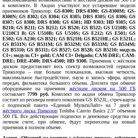
в комплекте. В Акции участвуют все устаревшие модели
приемников Триколор:
GS-8300; DRS-8300; GS-8300M; GS-
8300N; GS 8302; GS 8304; GS 8305; DRS 8305; GS 8306; GS
8307; GS 8308; DRS 8308; GS 6301; HD 9303; HD 9305; GS
B210; GS B211; GS B212; GS B520; GS B522; GS U210B; GS
U210CI B; GS U510B; GS U510S; GS E212; GS E501; GS
E502; GS A230; GS B521; GS B521H; GS B521HL; GS E521L;
GS B531N; GS B531M; GS B532M; GS B533M; GS B534M;
GS B5310; GS B5311; GS B527; GS B528; GS B5210; модуль
CI+; модуль CI+ gold; CAM CI+ Delgado; CAM-DRE; CAM-
DRE; DRE-4500; DRS-4500; HD 9300
.
Приемник с жёстким
диском предоставляет весь спектр возможностей сервисов
Триколора – еще больше телеканалов, высокая четкость,
максимальное быстродействие, пауза и запись эфира, архив
передач, фильмотека большого объема. Доплата при обмене
оборудование на приемник
жёстким диском на 500 ГБ
составлает
7799 руб.
Комплект по акции обмена Триколор
состоит из ресивера нового поколения GS B523L, стреч-карты
с подпиской пакета «Единый МультиЛайт» на 7 дней и
жёсткого диска Триколор
Toshiba Canvio Basics 2.5″ объемом
500 ГБ. Все действующие подписки и денежные средства на
личном счете, при обмене, будут перенесены на новый
приемник в полном объеме.
Акция «Обменяй на ресивер с жёстким диском» действует