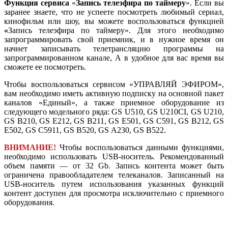
Функция сервиса
«
Запись телеэфира по таймеру
». Если вы
заранее знаете, что не успеете посмотреть любимый сериал,
кинофильм или шоу, вы можете воспользоваться функцией
«
Запись телеэфира по таймеру». Для этого необходимо
запрограммировать свой приемник, и в нужное время он
начнет записывать телетрансляцию программы на
запрограммированном канале, А в удобное для вас время вы
сможете ее посмотреть.
Чтобы воспользоваться сервисом «УПРАВЛЯЙ ЭФИРОМ»,
вам необходимо иметь активную подписку на основной пакет
каналов «Единый», а также приемное оборудование из
следующего модельного ряда: GS U510, GS U210CI, GS U210,
GS B210, GS E212, GS В211, GS E501, GS C591, GS B212, GS
E502, GS C5911, GS B520, GS А230, GS B522.
ВНИМАНИЕ!
Чтобы воспользоваться данными функциями,
необходимо использовать USB-носитель. Рекомендованный
объем памяти — от 32 Gb. Запись контента может быть
ограничена правообладателем телеканалов. Записанный на
USB-носитель путем использования указанных функций
контент доступен для просмотра исключительно с приемного
оборудования.