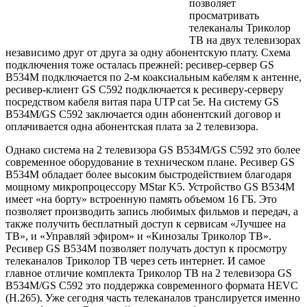
позволяет
просматривать
телеканалы Триколор
ТВ на двух телевизорах
независимо друг от друга за одну абонентскую плату. Схема
подключения тоже осталась прежней: ресивер-сервер GS
B534M подключается по 2-м коаксиальным кабелям к антенне,
ресивер-клиент GS C592 подключается к ресиверу-серверу
посредством кабеля витая пара UTP cat 5e. На систему GS
B534M/GS C592 заключается один абонентский договор и
оплачивается одна абонентская плата за 2 телевизора.
Однако система на 2 телевизора GS B534M/GS C592 это более
современное оборудование в техническом плане. Ресивер GS
B534M обладает более высоким быстродействием благодаря
мощному микропроцессору MStar K5. Устройство GS B534M
имеет «на борту» встроенную память объемом 16 ГБ. Это
позволяет производить запись любимых фильмов и передач, а
также получить бесплатный доступ к сервисам «Лучшее на
ТВ», и «Управляй эфиром» и «Кинозалы Триколор ТВ».
Ресивер GS B534M позволяет получать доступ к просмотру
телеканалов Триколор ТВ через сеть интернет. И самое
главное отличие комплекта Триколор ТВ на 2 телевизора GS
B534M/GS C592 это поддержка современного формата HEVC
(Н.265). Уже сегодня часть телеканалов транслируется именно