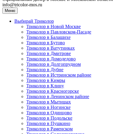
info@tricolor-mos.ru
Меню
Выбирай Триколор
Триколор в Новой Москве
Триколор в Павловском-Пасаде
Триколор в Балашихе
Триколор в Бутово
Триколор в Ватутинках
Триколор в Дмитрове
Триколор в Домодедово
Триколор в Долгопрудном
Триколор в Дубне
Триколор в Истринском районе
Триколор в Кимры
Триколор в Клину
Триколор в Красногорске
Триколор в Ленинском районе
Триколор в Мытищах
Триколор в Ногинске
Триколор в Одинцово
Триколор в Подольске
Триколор в Пушкино
Триколор в Раменском