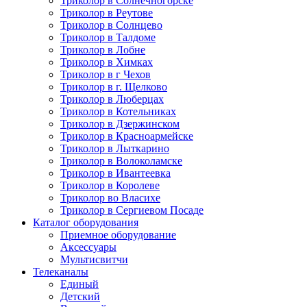
Триколор в Солнечногорске
Триколор в Реутове
Триколор в Солнцево
Триколор в Талдоме
Триколор в Лобне
Триколор в Химках
Триколор в г Чехов
Триколор в г. Щелково
Триколор в Люберцах
Триколор в Котельниках
Триколор в Дзержинском
Триколор в Красноармейске
Триколор в Лыткарино
Триколор в Волоколамске
Триколор в Ивантеевка
Триколор в Королеве
Триколор во Власихе
Триколор в Сергиевом Посаде
Каталог оборудования
Приемное оборудование
Аксессуары
Мультисвитчи
Телеканалы
Единый
Детский