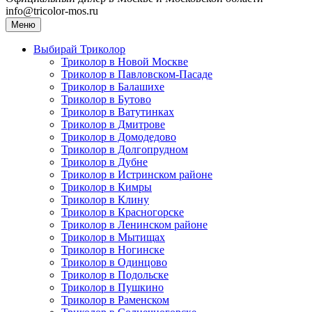
info@tricolor-mos.ru
Меню
Выбирай Триколор
Триколор в Новой Москве
Триколор в Павловском-Пасаде
Триколор в Балашихе
Триколор в Бутово
Триколор в Ватутинках
Триколор в Дмитрове
Триколор в Домодедово
Триколор в Долгопрудном
Триколор в Дубне
Триколор в Истринском районе
Триколор в Кимры
Триколор в Клину
Триколор в Красногорске
Триколор в Ленинском районе
Триколор в Мытищах
Триколор в Ногинске
Триколор в Одинцово
Триколор в Подольске
Триколор в Пушкино
Триколор в Раменском