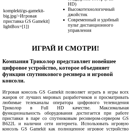
HD)
Высокотехнологичный
komplekti/gs-gamekit-
джойстик
big.jpg/>Игровая
Современный и удобный
приставка GS Gamekit]
пульт дистанционного
lightBox=[1]}
управления
ИГРАЙ И СМОТРИ!
Компания Триколор представляет новейшее
цифровое устройство, которое объединяет
функции спутникового ресивера и игровой
консоли.
Игровая консоль GS Gamekit позволяет играть в игры всех
жанров от лучших мировых разработчиков и просматривать
любимые телеканалы оператора цифрового телевидения
Триколор в Full HD качестве. Максимальная
функциональность оборудования достигается при работе
приставки в паре со спутниковым ресивером-сервером GS
B622L и наличии сети интернета. Использовать игровую
консоль GS Gamekit как полноценное игровое устройство