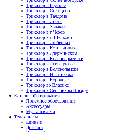
Триколор в Солнечногорске
Триколор в Реутове
Триколор в Солнцево
Триколор в Талдоме
Триколор в Лобне
Триколор в Химках
Триколор в г Чехов
Триколор в г. Щелково
Триколор в Люберцах
Триколор в Котельниках
Триколор в Дзержинском
Триколор в Красноармейске
Триколор в Лыткарино
Триколор в Волоколамске
Триколор в Ивантеевка
Триколор в Королеве
Триколор во Власихе
Триколор в Сергиевом Посаде
Каталог оборудования
Приемное оборудование
Аксессуары
Мультисвитчи
Телеканалы
Единый
Детский