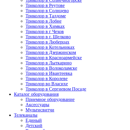
Триколор в Солнечногорске
Триколор в Реутове
Триколор в Солнцево
Триколор в Талдоме
Триколор в Лобне
Триколор в Химках
Триколор в г Чехов
Триколор в г. Щелково
Триколор в Люберцах
Триколор в Котельниках
Триколор в Дзержинском
Триколор в Красноармейске
Триколор в Лыткарино
Триколор в Волоколамске
Триколор в Ивантеевка
Триколор в Королеве
Триколор во Власихе
Триколор в Сергиевом Посаде
Каталог оборудования
Приемное оборудование
Аксессуары
Мультисвитчи
Телеканалы
Единый
Детский