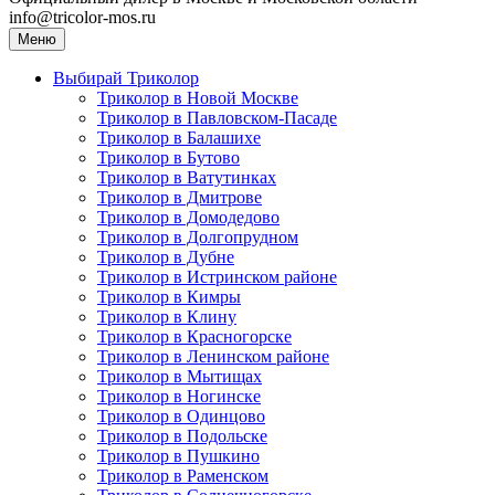
info@tricolor-mos.ru
Меню
Выбирай Триколор
Триколор в Новой Москве
Триколор в Павловском-Пасаде
Триколор в Балашихе
Триколор в Бутово
Триколор в Ватутинках
Триколор в Дмитрове
Триколор в Домодедово
Триколор в Долгопрудном
Триколор в Дубне
Триколор в Истринском районе
Триколор в Кимры
Триколор в Клину
Триколор в Красногорске
Триколор в Ленинском районе
Триколор в Мытищах
Триколор в Ногинске
Триколор в Одинцово
Триколор в Подольске
Триколор в Пушкино
Триколор в Раменском