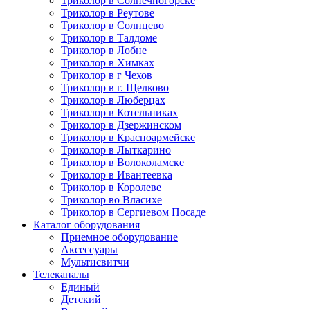
Триколор в Солнечногорске
Триколор в Реутове
Триколор в Солнцево
Триколор в Талдоме
Триколор в Лобне
Триколор в Химках
Триколор в г Чехов
Триколор в г. Щелково
Триколор в Люберцах
Триколор в Котельниках
Триколор в Дзержинском
Триколор в Красноармейске
Триколор в Лыткарино
Триколор в Волоколамске
Триколор в Ивантеевка
Триколор в Королеве
Триколор во Власихе
Триколор в Сергиевом Посаде
Каталог оборудования
Приемное оборудование
Аксессуары
Мультисвитчи
Телеканалы
Единый
Детский