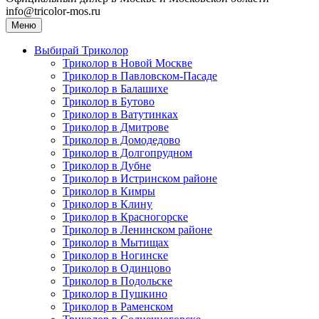
info@tricolor-mos.ru
Меню
Выбирай Триколор
Триколор в Новой Москве
Триколор в Павловском-Пасаде
Триколор в Балашихе
Триколор в Бутово
Триколор в Ватутинках
Триколор в Дмитрове
Триколор в Домодедово
Триколор в Долгопрудном
Триколор в Дубне
Триколор в Истринском районе
Триколор в Кимры
Триколор в Клину
Триколор в Красногорске
Триколор в Ленинском районе
Триколор в Мытищах
Триколор в Ногинске
Триколор в Одинцово
Триколор в Подольске
Триколор в Пушкино
Триколор в Раменском