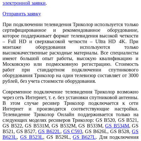
электронной заявки
.
Отправить заявку
При подключении телевидения Триколор используется только
сертифицированное и рекомендованное оборудование,
которое поддерживает формат телевидения высокой четкости
– Full HD и сверхвысокой четкости – Ultra HD 4K. При
монтаже оборудования используются только
высококачественные расходные материалы. Все специалисты
имеют большой опыт работы, высокую квалификацию и
Московскую или подмосковную регистрацию. Стоимость
работ при стандартном подключении спутникового
оборудования Триколор на один телевизор составляет от 3000
рублей, без учета стоимости оборудования.
Современное подключение телевидения Триколор возможно
через сеть Интернет, т. е. без установки спутниковой антенны.
В этом случае ресивер Триколор подключается к сети
Интернет и производятся соответствующие настройки.
Телевидение Триколор Онлайн поддерживается только на
следующих моделях ресиверов Триколор: GS B520, GS B521,
GS B522, GS B531M, GS B532M, GS B533M,
GS B534M
, GS
B521, GS B527,
GS B622L
,
GS C593
, GS B626L, GS B528,
GS
B623L
,
GS B523L
, GS B529L,
GS B627L
. Для подключения