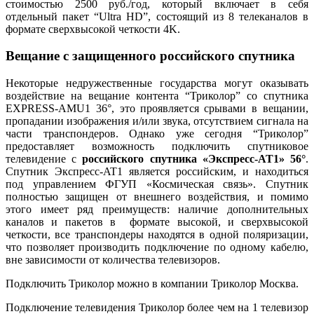
стоимостью 2500 руб./год, который включает в себя
отдельный пакет “Ultra HD”, состоящий из 8 телеканалов в
формате сверхвысокой четкости 4K.
Вещание с защищенного российского спутника
Некоторые недружественные государства могут оказывать
воздействие на вещание контента “Триколор” со спутника
EXPRESS-AMU1 36°, это проявляется срывами в вещании,
пропадании изображения и/или звука, отсутствием сигнала на
части транспондеров. Однако уже сегодня “Триколор”
предоставляет возможность подключить спутниковое
телевидение с
российского спутника «Экспресс-AT1» 56°
.
Спутник Экспресс-AT1 является российским, и находиться
под управлением ФГУП «Космическая связь». Спутник
полностью защищен от внешнего воздействия, и помимо
этого имеет ряд преимуществ: наличие дополнительных
каналов и пакетов в формате высокой, и сверхвысокой
четкости, все транспондеры находятся в одной поляризации,
что позволяет производить подключение по одному кабелю,
вне зависимости от количества телевизоров.
Подключить Триколор можно в компании Триколор Москва.
Подключение телевидения Триколор более чем на 1 телевизор