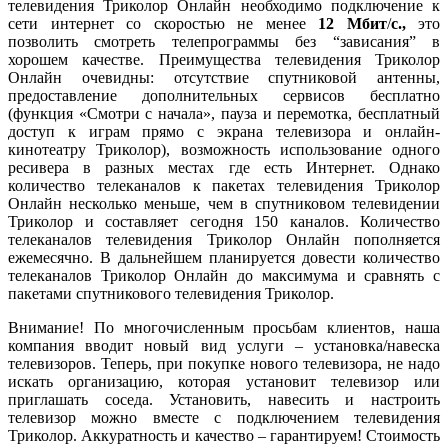
телевидения Триколор Онлайн необходимо подключение к
сети интернет со скоростью не менее
12
Мбит
/
с.,
это
позволить смотреть телепрограммы без “зависания” в
хорошем качестве. Преимущества телевидения Триколор
Онлайн очевидны: отсутствие спутниковой антенны,
предоставление дополнительных сервисов бесплатно
(функция «Смотри с начала», пауза и перемотка, бесплатный
доступ к играм прямо с экрана телевизора и онлайн-
кинотеатру Триколор), возможность использование одного
ресивера в разных местах где есть Интернет. Однако
количество телеканалов к пакетах телевидения Триколор
Онлайн несколько меньше, чем в спутниковом телевидении
Триколор и составляет сегодня 150 каналов. Количество
телеканалов телевидения Триколор Онлайн пополняется
ежемесячно. В дальнейшем планируется довести количество
телеканалов Триколор Онлайн до максимума и сравнять с
пакетами спутникового телевидения Триколор.
Внимание! По многочисленным просьбам клиентов, наша
компания вводит новый вид услуги – установка/навеска
телевизоров. Теперь, при покупке нового телевизора, не надо
искать организацию, которая установит телевизор или
приглашать соседа. Установить, навесить и настроить
телевизор можно вместе с подключением телевидения
Триколор. Аккуратность и качество – гарантируем! Стоимость