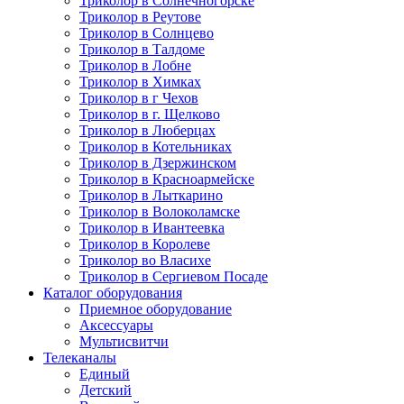
Триколор в Солнечногорске
Триколор в Реутове
Триколор в Солнцево
Триколор в Талдоме
Триколор в Лобне
Триколор в Химках
Триколор в г Чехов
Триколор в г. Щелково
Триколор в Люберцах
Триколор в Котельниках
Триколор в Дзержинском
Триколор в Красноармейске
Триколор в Лыткарино
Триколор в Волоколамске
Триколор в Ивантеевка
Триколор в Королеве
Триколор во Власихе
Триколор в Сергиевом Посаде
Каталог оборудования
Приемное оборудование
Аксессуары
Мультисвитчи
Телеканалы
Единый
Детский