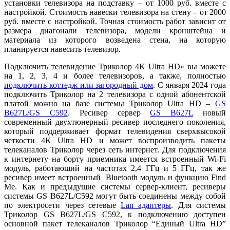
установки телевизора на подставку – от 1000 руб. вместе с
настройкой. Стоимость навески телевизора на стену – от 2000
руб. вместе с настройкой. Точная стоимость работ зависит от
размера диагонали телевизора, модели кронштейна и
материала из которого возведена стена, на которую
планируется навесить телевизор.
Подключить телевидение Триколор 4K Ultra HD» вы можете
на 1, 2, 3, 4 и более телевизоров, а также, полностью
подключить коттедж или загородный дом
. С января 2024 года
подключить Триколор на 2 телевизора с одной абонентской
платой можно на базе системы Триколор Ultra HD –
GS
B627L/GS C592
. Ресивер сервер
GS B627L
новый
современный двухтюнерный ресивер последнего поколения,
который поддерживает формат телевидения сверхвысокой
четкости 4K Ultra HD и может воспроизводить пакеты
телеканалов Триколор через сеть интернет. Для подключения
к интернету на борту приемника имеется встроенный Wi-Fi
модуль, работающий на частотах 2,4 ГГц и 5 ГГц, так же
ресивер имеет встроенный Bluetooth модуль и функцию Find
Me. Как и предыдущие системы сервер-клиент, ресиверы
системы GS B627L/C592 могут быть соединены между собой
по электросети через сетевые
Lan адаптеры
. Для системы
Триколор GS B627L/GS C592, к подключению доступен
основной пакет телеканалов Триколор “Единый Ultra HD”