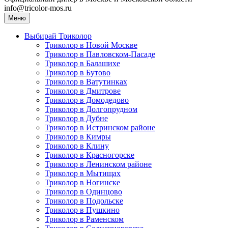
info@tricolor-mos.ru
Меню
Выбирай Триколор
Триколор в Новой Москве
Триколор в Павловском-Пасаде
Триколор в Балашихе
Триколор в Бутово
Триколор в Ватутинках
Триколор в Дмитрове
Триколор в Домодедово
Триколор в Долгопрудном
Триколор в Дубне
Триколор в Истринском районе
Триколор в Кимры
Триколор в Клину
Триколор в Красногорске
Триколор в Ленинском районе
Триколор в Мытищах
Триколор в Ногинске
Триколор в Одинцово
Триколор в Подольске
Триколор в Пушкино
Триколор в Раменском