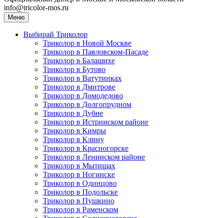
info@tricolor-mos.ru
Меню
Выбирай Триколор
Триколор в Новой Москве
Триколор в Павловском-Пасаде
Триколор в Балашихе
Триколор в Бутово
Триколор в Ватутинках
Триколор в Дмитрове
Триколор в Домодедово
Триколор в Долгопрудном
Триколор в Дубне
Триколор в Истринском районе
Триколор в Кимры
Триколор в Клину
Триколор в Красногорске
Триколор в Ленинском районе
Триколор в Мытищах
Триколор в Ногинске
Триколор в Одинцово
Триколор в Подольске
Триколор в Пушкино
Триколор в Раменском