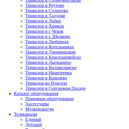
Триколор в Солнечногорске
Триколор в Реутове
Триколор в Солнцево
Триколор в Талдоме
Триколор в Лобне
Триколор в Химках
Триколор в г Чехов
Триколор в г. Щелково
Триколор в Люберцах
Триколор в Котельниках
Триколор в Дзержинском
Триколор в Красноармейске
Триколор в Лыткарино
Триколор в Волоколамске
Триколор в Ивантеевка
Триколор в Королеве
Триколор во Власихе
Триколор в Сергиевом Посаде
Каталог оборудования
Приемное оборудование
Аксессуары
Мультисвитчи
Телеканалы
Единый
Детский