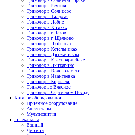
Триколор в Солнечногорске
Триколор в Реутове
Триколор в Солнцево
Триколор в Талдоме
Триколор в Лобне
Триколор в Химках
Триколор в г Чехов
Триколор в г. Щелково
Триколор в Люберцах
Триколор в Котельниках
Триколор в Дзержинском
Триколор в Красноармейске
Триколор в Лыткарино
Триколор в Волоколамске
Триколор в Ивантеевка
Триколор в Королеве
Триколор во Власихе
Триколор в Сергиевом Посаде
Каталог оборудования
Приемное оборудование
Аксессуары
Мультисвитчи
Телеканалы
Единый
Детский