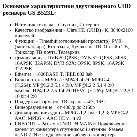
Основные характеристики двухтюнерного UHD
ресивера GS B523L:
Источник сигнала – Спутник, Интернет
Качество изображения – Ultra-HD (UHD) 4K, 3840х2160
пикселей.
Функции – Timeshift (отложенный просмотр), PVR
(запись эфира), Кинозалы, Лучшее на ТВ, Онлайн ТВ,
Триколор ТВ-почта, Телеархив
Демодуляция – DVB-S: QPSK; DVB-S2: QPSK, 8PSK,
16APSK, 32APSK DVB-S2X: QPSK, 8PSK, 16APSK,
32APSK.
Ethernet – 1000BASE-T, IEEE 802.3ab
Видеопоток – MPEG-2: MP@L 4:2:0 MPEG-4
(H.264):
MP@L2.2-5
.1 4:2:0,
MP@L2.2-5
.1 4:2:0
baseline,
HP@L2.2-5
.1 4:2:0 HEVC (H.265):
MP@L2.2-5
.1
10 bit 4:2:0
Поддержка форматов ТВ экрана – 4:3, 16:9.
Видеоразрешение – от 480i/p до 2160p
Декодирование аудио – MPEG-1,2 layer 1,2,3; MPEG-2
AAC; MPEG-4 AAC HE v1 и v2
LNB OUT – Разъем «LNB1 IN MAIN»: Подключение
кабеля от конвертера спутниковой антенны. Разъем
«LNB 2 IN»: Подключение кабеля от конвертера