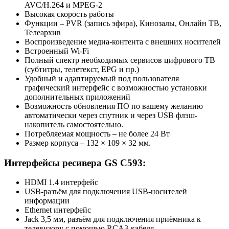
AVC/H.264 и MPEG-2
Высокая скорость работы
Функции – PVR (запись эфира), Кинозалы, Онлайн ТВ,
Телеархив
Воспроизведение медиа-контента с внешних носителей
Встроенный Wi-Fi
Полный спектр необходимых сервисов цифрового ТВ
(субтитры, телетекст, EPG и пр.)
Удобный и адаптируемый под пользователя
графический интерфейс с возможностью установки
дополнительных приложений
Возможность обновления ПО по вашему желанию
автоматически через спутник и через USB флэш-
накопитель самостоятельно.
Потребляемая мощность – не более 24 Вт
Размер корпуса – 132 × 109 × 32 мм.
Интерфейсы ресивера GS C593:
HDMI 1.4 интерфейс
USB-разъём для подключения USB-носителей
информации
Ethernet интерфейс
Jack 3,5 мм, разъём для подключения приёмника к
телевизору с помощью RCA3-кабеля