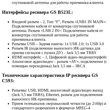
спутниковой антенны для работы приемника-клиента.
Интерфейсы ресивера GS B523L:
Входной разъем – 2, Тип “F”, Разъем «LNB1 IN MAIN»:
Подключение кабеля от конвертера спутниковой
антенны. Разъем «LNB 2 IN»: Подключение кабеля от
конвертера спутниковой антенны для работы
приемника-клиента.
Разъемы USB – Задняя панель: 1x USB 2.0; 1x USB 3.0
Разъем IR (подключение выносного ИК-датчика для
приема сигналов с пульта ДУ) – Jack 3,5 мм TRRS
HDMI интерфейс – 1, Цифровой аудио-/видеоинтерфейс
Аналоговое аудио/видео – разъем «AV», подключение (с
помощью переходника) Jack 3,5 мм – 3RCA
Технические характеристики IP ресивера GS
C593:
Разъемы: USB, HDMI, аналоговый аудио/видео выход
(Jack 3,5 мм TRRS), Ethernet, разъем для подключения
выносного ИК-приемника.
Прием телеканалов сверхвысокой четкости (до 2160p) и
стандартного разрешения в форматах MPEG-4