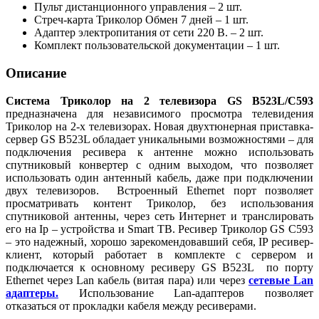
Пульт дистанционного управления – 2 шт.
Стреч-карта Триколор Обмен 7 дней – 1 шт.
Адаптер электропитания от сети 220 В. – 2 шт.
Комплект пользовательской документации – 1 шт.
Описание
Система Триколор на 2 телевизора GS B523L/C593
предназначена для независимого просмотра телевидения
Триколор на 2-х телевизорах. Новая двухтюнерная приставка-
сервер GS B523L обладает уникальными возможностями – для
подключения ресивера к антенне можно использовать
спутниковый конвертер с одним выходом, что позволяет
использовать один антенный кабель, даже при подключении
двух телевизоров. Встроенный Ethernet порт позволяет
просматривать контент Триколор, без использования
спутниковой антенны, через сеть Интернет и транслировать
его на Ip – устройства и Smart ТВ. Ресивер Триколор GS C593
– это надежный, хорошо зарекомендовавший себя, IP ресивер-
клиент, который работает в комплекте с сервером и
подключается к основному ресиверу GS B523L по порту
Ethernet через Lan кабель (витая пара) или через
сетевые Lan
адаптеры.
Использование Lan-адаптеров позволяет
отказаться от прокладки кабеля между ресиверами.