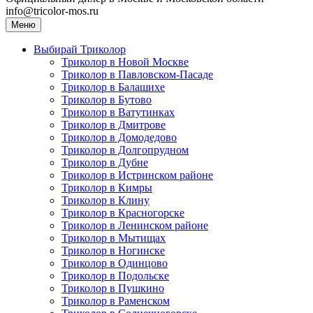
info@tricolor-mos.ru
Меню
Выбирай Триколор
Триколор в Новой Москве
Триколор в Павловском-Пасаде
Триколор в Балашихе
Триколор в Бутово
Триколор в Ватутинках
Триколор в Дмитрове
Триколор в Домодедово
Триколор в Долгопрудном
Триколор в Дубне
Триколор в Истринском районе
Триколор в Кимры
Триколор в Клину
Триколор в Красногорске
Триколор в Ленинском районе
Триколор в Мытищах
Триколор в Ногинске
Триколор в Одинцово
Триколор в Подольске
Триколор в Пушкино
Триколор в Раменском