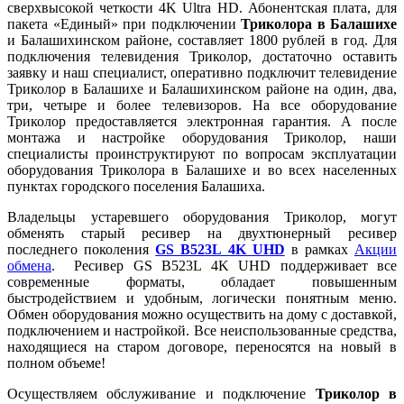
сверхвысокой четкости 4K Ultra HD
. Абонентская плата, для
пакета «Единый» при подключении
Триколора в Балашихе
и Балашихинском районе, составляет 1800 рублей в год. Для
подключения телевидения Триколор, достаточно оставить
заявку и наш специалист, оперативно подключит телевидение
Триколор в Балашихе и Балашихинском районе на один, два,
три, четыре и более телевизоров. На все оборудование
Триколор предоставляется электронная гарантия. А после
монтажа и настройке оборудования Триколор, наши
специалисты проинструктируют по вопросам эксплуатации
оборудования Триколора в Балашихе и во всех населенных
пунктах городского поселения Балашиха.
Владельцы устаревшего оборудования Триколор, могут
обменять старый ресивер на двухтюнерный ресивер
последнего поколения
GS B523L 4K UHD
в рамках
Акции
обмена
. Ресивер GS B523L 4K UHD поддерживает все
современные форматы, обладает повышенным
быстродействием и удобным, логически понятным меню.
Обмен оборудования можно осуществить на дому с доставкой,
подключением и настройкой. Все неиспользованные средства,
находящиеся на старом договоре, переносятся на новый в
полном объеме!
Осуществляем обслуживание и подключение
Триколор в