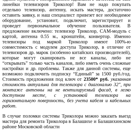
линейки телевизоров Триколор! Вам не надо покупать
отдельно телевизор, антенну, искать мастера, достаточно
оставить заявку, и наш специалист привезет все необходимое
оборудование, установит, подключит, зарегистрирует и
проведет первоначальное обучение пользователя. В
предложение включено: телевизор Триколор, CAM-модуль с
картой, антенна 0.55 м., кронштейн, конвертор. Именно
телевизоры под маркой Триколор имеют 100%-ю
совместимость с модулем доступа Триколор, в отличие от
телевизоров др. марок (особенно китайских производителей),
которые могут сканировать не все каналы, либо не
“открывать” только часть каналов, либо иметь очень сложные
настройки и др. проблемы. Также для данной системы, еще
возможно подключить подписку “Единый” за 1500 руб./год.
Стоимость предложения под ключ от
23500* руб.
указанная
стоимость актуальна для телевизора с диагональю 32″, при
монтаже антенны на не вентилируемый фасад, в легко
доступном месте, с установкой телевизора на
горизонтальную поверхность, без учета кабеля и кабельных
работ.
В случае поломки системы Триколора можно заказать выезд
мастера для ремонта Триколора в Балашихе и
Балашихинском
районе Московской области