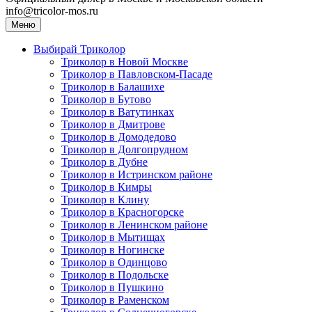
info@tricolor-mos.ru
Меню
Выбирай Триколор
Триколор в Новой Москве
Триколор в Павловском-Пасаде
Триколор в Балашихе
Триколор в Бутово
Триколор в Ватутинках
Триколор в Дмитрове
Триколор в Домодедово
Триколор в Долгопрудном
Триколор в Дубне
Триколор в Истринском районе
Триколор в Кимры
Триколор в Клину
Триколор в Красногорске
Триколор в Ленинском районе
Триколор в Мытищах
Триколор в Ногинске
Триколор в Одинцово
Триколор в Подольске
Триколор в Пушкино
Триколор в Раменском