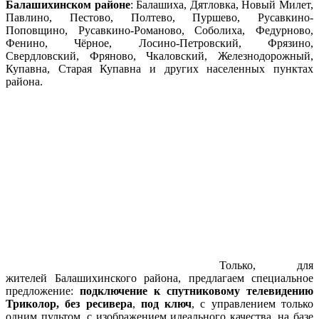
Балашихинском районе
: Балашиха, Дятловка, Новый Милет,
Павлино, Пестово, Полтево, Пуршево, Русавкино-
Поповщино, Русавкино-Романово, Соболиха, Федурново,
Фенино, Чёрное, Лосино-Петровский, Фрязино,
Свердловский, Фряново, Чкаловский, Железнодорожный,
Купавна, Старая Купавна и других населенных пунктах
района.
Только, для
жителей
Балашихинско
го района, предлагаем специальное
предложение:
подключение к спутниковому телевидению
Триколор, без ресивера
,
под ключ
, с управлением только
одним пультом, с изображением идеального качества, на базе