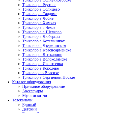
Триколор в Солнечногорске
Триколор в Реутове
Триколор в Солнцево
Триколор в Талдоме
Триколор в Лобне
Триколор в Химках
Триколор в г Чехов
Триколор в г. Щелково
Триколор в Люберцах
Триколор в Котельниках
Триколор в Дзержинском
Триколор в Красноармейске
Триколор в Лыткарино
Триколор в Волоколамске
Триколор в Ивантеевка
Триколор в Королеве
Триколор во Власихе
Триколор в Сергиевом Посаде
Каталог оборудования
Приемное оборудование
Аксессуары
Мультисвитчи
Телеканалы
Единый
Детский