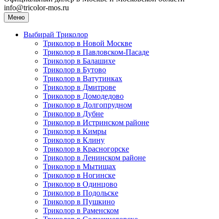
info@tricolor-mos.ru
Меню
Выбирай Триколор
Триколор в Новой Москве
Триколор в Павловском-Пасаде
Триколор в Балашихе
Триколор в Бутово
Триколор в Ватутинках
Триколор в Дмитрове
Триколор в Домодедово
Триколор в Долгопрудном
Триколор в Дубне
Триколор в Истринском районе
Триколор в Кимры
Триколор в Клину
Триколор в Красногорске
Триколор в Ленинском районе
Триколор в Мытищах
Триколор в Ногинске
Триколор в Одинцово
Триколор в Подольске
Триколор в Пушкино
Триколор в Раменском