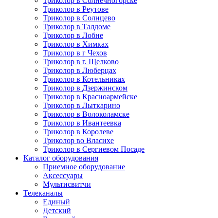
Триколор в Солнечногорске
Триколор в Реутове
Триколор в Солнцево
Триколор в Талдоме
Триколор в Лобне
Триколор в Химках
Триколор в г Чехов
Триколор в г. Щелково
Триколор в Люберцах
Триколор в Котельниках
Триколор в Дзержинском
Триколор в Красноармейске
Триколор в Лыткарино
Триколор в Волоколамске
Триколор в Ивантеевка
Триколор в Королеве
Триколор во Власихе
Триколор в Сергиевом Посаде
Каталог оборудования
Приемное оборудование
Аксессуары
Мультисвитчи
Телеканалы
Единый
Детский