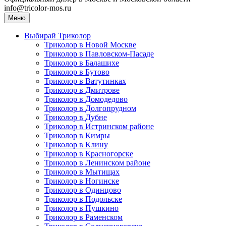
info@tricolor-mos.ru
Меню
Выбирай Триколор
Триколор в Новой Москве
Триколор в Павловском-Пасаде
Триколор в Балашихе
Триколор в Бутово
Триколор в Ватутинках
Триколор в Дмитрове
Триколор в Домодедово
Триколор в Долгопрудном
Триколор в Дубне
Триколор в Истринском районе
Триколор в Кимры
Триколор в Клину
Триколор в Красногорске
Триколор в Ленинском районе
Триколор в Мытищах
Триколор в Ногинске
Триколор в Одинцово
Триколор в Подольске
Триколор в Пушкино
Триколор в Раменском