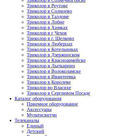
Триколор в Солнечногорске
Триколор в Реутове
Триколор в Солнцево
Триколор в Талдоме
Триколор в Лобне
Триколор в Химках
Триколор в г Чехов
Триколор в г. Щелково
Триколор в Люберцах
Триколор в Котельниках
Триколор в Дзержинском
Триколор в Красноармейске
Триколор в Лыткарино
Триколор в Волоколамске
Триколор в Ивантеевка
Триколор в Королеве
Триколор во Власихе
Триколор в Сергиевом Посаде
Каталог оборудования
Приемное оборудование
Аксессуары
Мультисвитчи
Телеканалы
Единый
Детский