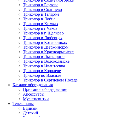
Триколор в Солнечногорске
Триколор в Реутове
Триколор в Солнцево
Триколор в Талдоме
Триколор в Лобне
Триколор в Химках
Триколор в г Чехов
Триколор в г. Щелково
Триколор в Люберцах
Триколор в Котельниках
Триколор в Дзержинском
Триколор в Красноармейске
Триколор в Лыткарино
Триколор в Волоколамске
Триколор в Ивантеевка
Триколор в Королеве
Триколор во Власихе
Триколор в Сергиевом Посаде
Каталог оборудования
Приемное оборудование
Аксессуары
Мультисвитчи
Телеканалы
Единый
Детский