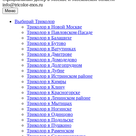
info@tricolor-mos.ru
Меню
Выбирай Триколор
Триколор в Новой Москве
Триколор в Павловском-Пасаде
Триколор в Балашихе
Триколор в Бутово
Триколор в Ватутинках
Триколор в Дмитрове
Триколор в Домодедово
Триколор в Долгопрудном
Триколор в Дубне
Триколор в Истринском районе
Триколор в Кимры
Триколор в Клину
Триколор в Красногорске
Триколор в Ленинском районе
Триколор в Мытищах
Триколор в Ногинске
Триколор в Одинцово
Триколор в Подольске
Триколор в Пушкино
Триколор в Раменском