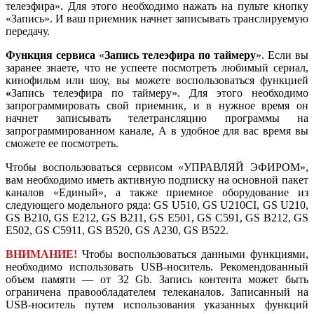
телеэфира». Для этого необходимо нажать на пульте кнопку
«Запись». И ваш приемник начнет записывать транслируемую
передачу.
Функция сервиса
«
Запись телеэфира по таймеру
». Если вы
заранее знаете, что не успеете посмотреть любимый сериал,
кинофильм или шоу, вы можете воспользоваться функцией
«
Запись телеэфира по таймеру». Для этого необходимо
запрограммировать свой приемник, и в нужное время он
начнет записывать телетрансляцию программы на
запрограммированном канале, А в удобное для вас время вы
сможете ее посмотреть.
Чтобы воспользоваться сервисом «УПРАВЛЯЙ ЭФИРОМ»,
вам необходимо иметь активную подписку на основной пакет
каналов «Единый», а также приемное оборудование из
следующего модельного ряда: GS U510, GS U210CI, GS U210,
GS B210, GS E212, GS В211, GS E501, GS C591, GS B212, GS
E502, GS C5911, GS B520, GS А230, GS B522.
ВНИМАНИЕ!
Чтобы воспользоваться данными функциями,
необходимо использовать USB-носитель. Рекомендованный
объем памяти — от 32 Gb. Запись контента может быть
ограничена правообладателем телеканалов. Записанный на
USB-носитель путем использования указанных функций